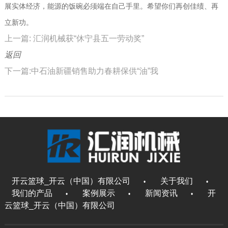
展实体经济，能源的饭碗必须端在自己手里。希望你们再创佳绩、再
立新功。
上一篇: 汇润机械获“休宁县五一劳动奖”
返回
下一篇:中石油新疆销售助力春耕保供“油”我
开云篮球_开云（中国）有限公司
关于我们
•
•
我们的产品
案例展示
新闻资讯
开
•
•
•
云篮球_开云（中国）有限公司