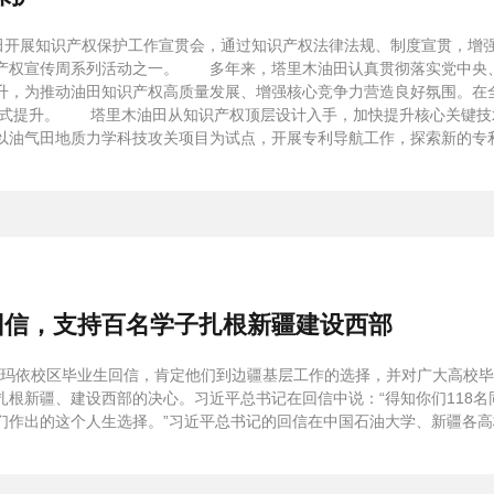
油田开展知识产权保护工作宣贯会，通过知识产权法律法规、制度宣贯，增
产权宣传周系列活动之一。 多年来，塔里木油田认真贯彻落实党中央
升，为推动油田知识产权高质量发展、增强核心竞争力营造良好氛围。在
%，实现飞跃式提升。 塔里木油田从知识产权顶层设计入手，加快提升核心关
气田地质力学科技攻关项目为试点，开展专利导航工作，探索新的专利导航工
回信，支持百名学子扎根新疆建设西部
拉玛依校区毕业生回信，肯定他们到边疆基层工作的选择，并对广大高校毕业
根新疆、建设西部的决心。习近平总书记在回信中说：“得知你们118
出的这个人生选择。”习近平总书记的回信在中国石油大学、新疆各高校，以