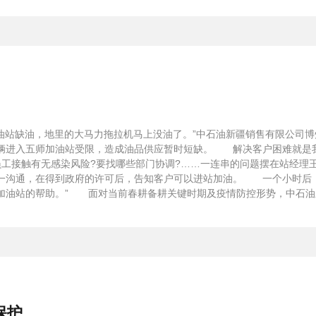
油站缺油，地里的大马力拖拉机马上没油了。”中石油新疆销售有限公司
辆进入五师加油站受限，造成油品供应暂时短缺。 解决客户困难就是我们
员工接触有无感染风险?要找哪些部门协调?……一连串的问题摆在站经
一沟通，在得到政府的许可后，告知客户可以进站加油。 一个小时后，
油站的帮助。” 面对当前春耕备耕关键时期及疫情防控形势，中石油新疆销
保护