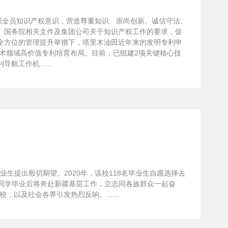
强全员知识产权意识，营造尊重知识、崇尚创新、诚信守法、
、国务院相关文件及集团公司关于知识产权工作的要求，促
全方位的管理提升举措下，塔里木油田近年来的发明专利申
键技术领域高价值专利培育布局。目前，已组建2项关键核心技
作机......
生提出殷切期望。2020年，该校118名毕业生自愿选择去
名同学毕业后将奔赴新疆基层工作，立志同各族群众一起奋
及社会各界引发热烈反响。......