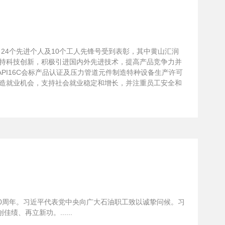
、24个先进个人及10个工人先锋号受到表彰，其中黄山汇润
坚持科技创新，积极引进国内外先进技术，提高产品竞争力并
6A、API16C会标产品认证及压力管道元件制造特种设备生产许可
极创造就业机会，支持社会就业稳定和增长，并注重员工安全和
60周年。习近平代表党中央向广大石油职工致以诚挚问候。习
再立新功。......