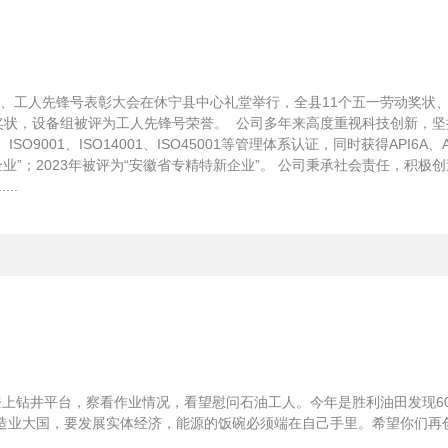
状、工人先锋号表彰大会在休宁县中心礼堂举行，全县11个五一劳动奖状
动奖状，设备组被评为工人先锋号荣誉。 公司多年来高度重视科技创新，
SO9001、ISO14001、ISO45001等管理体系认证，同时获得API
企业”；2023年被评为“安徽省专精特新企业”。 公司秉承社会责任，积
..
，登上钻井平台，察看作业情况，看望慰问石油工人。今年是胜利油田发现
大国，要发展实体经济，能源的饭碗必须端在自己手里。希望你们再创佳绩、